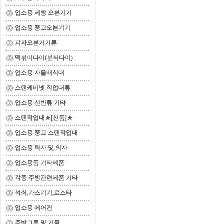
업소용 제빵 오븐기기
업소용 중고오븐기기
피자오븐기기류
떡볶이다이(분식다이)
업소용 자율배식대
스텐케비넷 작업대류
업소용 선반류 기타
스텐작업대★[신품]★
업소용 중고 스텐작업대
업소용 탁자 및 의자
업소용품 기타제품
각종 주방관련제품 기타
석쇠,가스기기,로스타
업소용 에어컨
주방그릇 및 기물