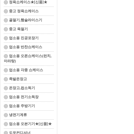
정육쇼케이스★[신품]★
중고 정육쇼케이스
골절기,햄슬라이스기
중고 육절기
업소용 진공포장기
업소용 반찬쇼케이스
업소용 오픈쇼케이스(런치,
마라탕)
업소용 각종 쇼케이스
족발온장고
온장고,컵소독기
업소용 전기소독장
업소용 주방기기
냉면기계류
업소용 오븐기기★[신품]★
도우컨디셔너