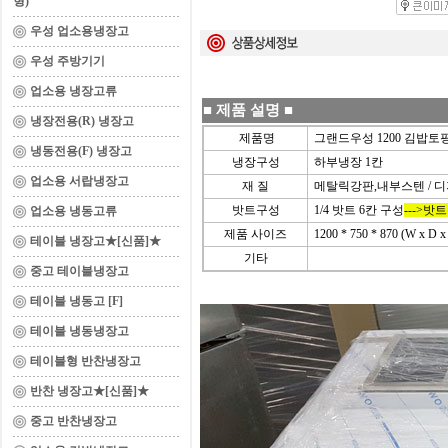
형)
우성 업소용냉장고
우성 주방기기
업소용 냉장고류
■
제품 설명
■
냉장전용(R) 냉장고
제품명
그랜드우성 1200 김밥
냉동전용(F) 냉장고
냉장구성
하부냉장 1칸
업소용 서랍냉장고
재 질
메탈릭강판,내부스텐 / 
밧트구성
1/4 밧트 6칸 구성
--->
업소용 냉동고류
제품 사이즈
1200 * 750 * 870 (W x D
테이블 냉장고★[신품]★
기타
중고 테이블냉장고
테이블 냉동고 [F]
테이블 냉동냉장고
테이블형 반찬냉장고
반찬 냉장고★[신품]★
중고 반찬냉장고