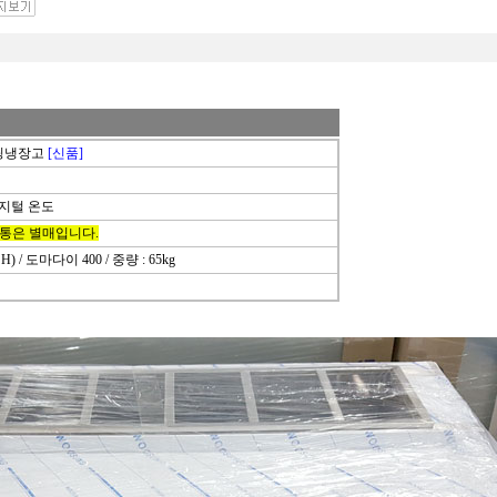
토핑냉장고
[신품]
디지털 온도
밧트통은 별매입니다.
 x H) / 도마다이 400 / 중량 : 65kg