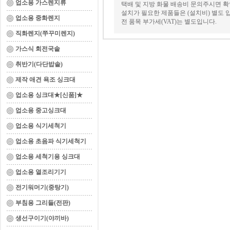
업소용 가스렌지류
택배 및 지방 화물 배송비 문의주시면 확
설치가 필요한 제품들은 (설치비) 별도 
업소용 중화렌지
전 품목 부가세(VAT)는 별도입니다.
직화렌지(쭈꾸미렌지)
가스식 회전국솥
취반기(다단밥솥)
제작 애견 욕조 싱크대
업소용 싱크대★[신품]★
업소용 중고싱크대
업소용 식기세척기
업소용 초음파 식기세척기
업소용 세척기용 싱크대
업소용 열조리기기
전기워머기(중탕기)
부침용 그리들(전판)
생선구이기(야끼바)