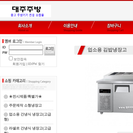
업소용 김밥냉장고
보안접속
회원가입
|
ID/PW 찾기
★전시제품/특별가★
주문제작 소형냉장고
업소용 간냉식 냉장고(고급
형)
라셀르 간냉식 냉장고(고급