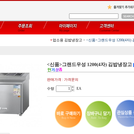
업소용 김밥냉장고
>
<신품>그랜드우성 1200(4자
<신품>그랜드우성 1200(4자) 김밥냉장고
판매가격 : 가격문의
수량
EA