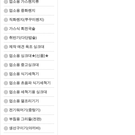
업소용 가스렌지류
업소용 중화렌지
직화렌지(쭈꾸미렌지)
가스식 회전국솥
취반기(다단밥솥)
제작 애견 욕조 싱크대
업소용 싱크대★[신품]★
업소용 중고싱크대
업소용 식기세척기
업소용 초음파 식기세척기
업소용 세척기용 싱크대
업소용 열조리기기
전기워머기(중탕기)
부침용 그리들(전판)
생선구이기(야끼바)