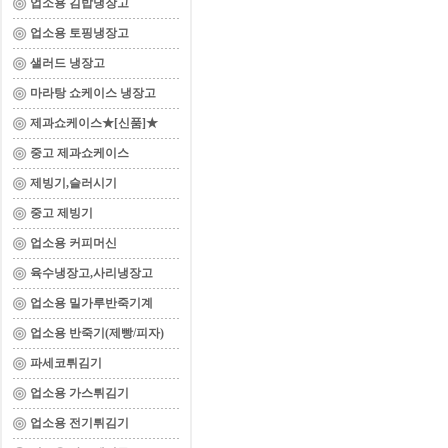
업소용 김밥냉장고
업소용 토핑냉장고
샐러드 냉장고
마라탕 쇼케이스 냉장고
제과쇼케이스★[신품]★
중고 제과쇼케이스
제빙기,슬러시기
중고 제빙기
업소용 커피머신
육수냉장고,사리냉장고
업소용 밀가루반죽기계
업소용 반죽기(제빵/피자)
파세코튀김기
업소용 가스튀김기
업소용 전기튀김기