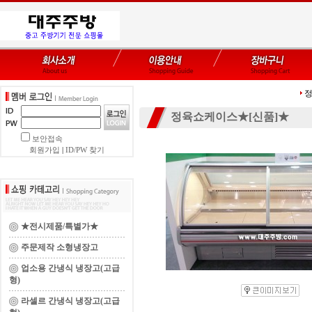
정
정육쇼케이스★[신품]★
보안접속
회원가입
|
ID/PW 찾기
★전시제품/특별가★
주문제작 소형냉장고
업소용 간냉식 냉장고(고급
형)
라셀르 간냉식 냉장고(고급