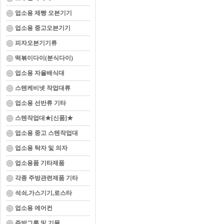
업소용 제빵 오븐기기
업소용 중고오븐기기
피자오븐기기류
떡볶이다이(분식다이)
업소용 자율배식대
스텐케비넷 작업대류
업소용 선반류 기타
스텐작업대★[신품]★
업소용 중고 스텐작업대
업소용 탁자 및 의자
업소용품 기타제품
각종 주방관련제품 기타
석쇠,가스기기,로스타
업소용 에어컨
주방그릇 및 기물