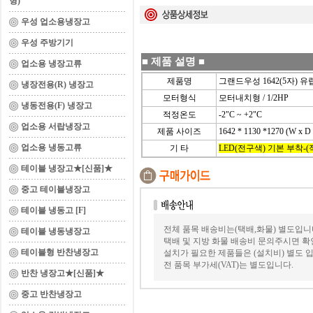
형)
우성 업소용냉장고
우성 주방기기
■
제품 설명
■
업소용 냉장고류
제품명
그랜드우성 1642(5자) 
냉장전용(R) 냉장고
모터형식
모터내치형 / 1/2HP
냉동전용(F) 냉장고
적정온도
-2"C ~ +2"C
업소용 서랍냉장고
제품 사이즈
1642 * 1130 *1270 (W x D
업소용 냉동고류
기 타
LED(전구색) 기본 부착-
테이블 냉장고★[신품]★
중고 테이블냉장고
테이블 냉동고 [F]
전체 품목 배송비는(택배,화물) 별도입니
테이블 냉동냉장고
택배 및 지방 화물 배송비 문의주시면 확
테이블형 반찬냉장고
설치가 필요한 제품들은 (설치비) 별도 입
전 품목 부가세(VAT)는 별도입니다.
반찬 냉장고★[신품]★
중고 반찬냉장고