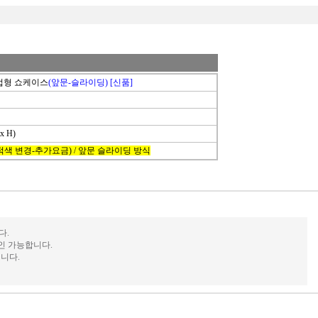
유럽형 쇼케이스
(앞문-슬라이딩)
[신품]
 x H)
(적색 변경-추가요금) / 앞문 슬라이딩 방식
다.
인 가능합니다.
니다.