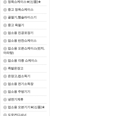
정육쇼케이스★[신품]★
중고 정육쇼케이스
골절기,햄슬라이스기
중고 육절기
업소용 진공포장기
업소용 반찬쇼케이스
업소용 오픈쇼케이스(런치,
마라탕)
업소용 각종 쇼케이스
족발온장고
온장고,컵소독기
업소용 전기소독장
업소용 주방기기
냉면기계류
업소용 오븐기기★[신품]★
도우컨디셔너