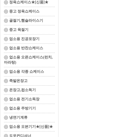
정육쇼케이스★[신품]★
중고 정육쇼케이스
골절기,햄슬라이스기
중고 육절기
업소용 진공포장기
업소용 반찬쇼케이스
업소용 오픈쇼케이스(런치,
마라탕)
업소용 각종 쇼케이스
족발온장고
온장고,컵소독기
업소용 전기소독장
업소용 주방기기
냉면기계류
업소용 오븐기기★[신품]★
도우컨디셔너