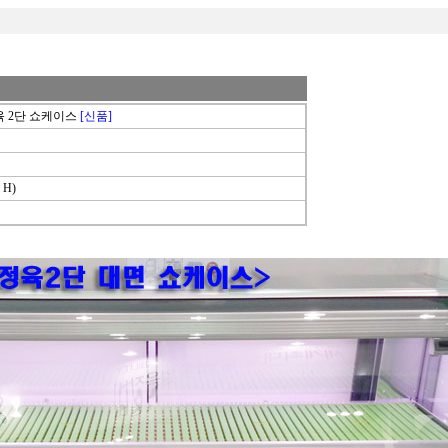
정육 2단 쇼케이스
[신품]
 H)