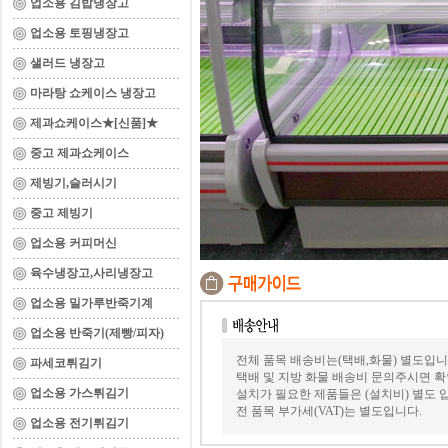
업소용 김밥냉장고
업소용 토핑냉장고
샐러드 냉장고
마라탕 쇼케이스 냉장고
제과쇼케이스★[신품]★
중고 제과쇼케이스
제빙기,슬러시기
중고 제빙기
업소용 커피머신
육수냉장고,사리냉장고
업소용 밀가루반죽기계
업소용 반죽기(제빵/피자)
전체 품목 배송비는(택배,화물) 별도입니
파세코튀김기
택배 및 지방 화물 배송비 문의주시면 확
업소용 가스튀김기
설치가 필요한 제품들은 (설치비) 별도 
전 품목 부가세(VAT)는 별도입니다.
업소용 전기튀김기