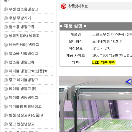
형)
우성 업소용냉장고
우성 주방기기
■
제품 설명
■
업소용 냉장고류
제품명
그랜드우성 1955(6자) 
냉장전용(R) 냉장고
모터형식
모터내치형 / 1/2HP
냉동전용(F) 냉장고
적정온도
-2"C ~ +2"C
업소용 서랍냉장고
제품 사이즈
1955 * 800 *1240 (W x D x
업소용 냉동고류
기 타
LED 기본 부착
테이블 냉장고★[신품]★
중고 테이블냉장고
테이블 냉동고 [F]
테이블 냉동냉장고
테이블형 반찬냉장고
반찬 냉장고★[신품]★
중고 반찬냉장고