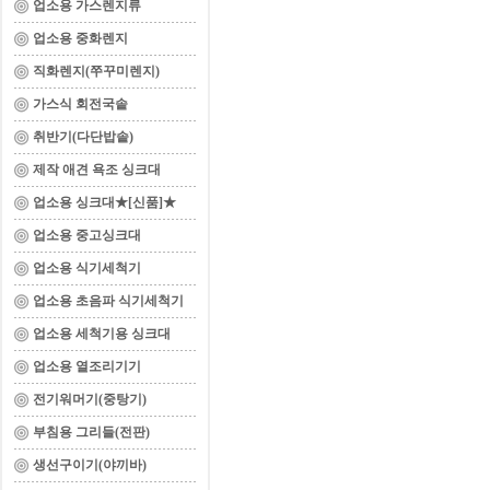
업소용 가스렌지류
업소용 중화렌지
직화렌지(쭈꾸미렌지)
가스식 회전국솥
취반기(다단밥솥)
제작 애견 욕조 싱크대
업소용 싱크대★[신품]★
업소용 중고싱크대
업소용 식기세척기
업소용 초음파 식기세척기
업소용 세척기용 싱크대
업소용 열조리기기
전기워머기(중탕기)
부침용 그리들(전판)
생선구이기(야끼바)