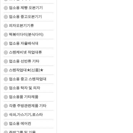
업소용 제빵 오븐기기
업소용 중고오븐기기
피자오븐기기류
떡볶이다이(분식다이)
업소용 자율배식대
스텐케비넷 작업대류
업소용 선반류 기타
스텐작업대★[신품]★
업소용 중고 스텐작업대
업소용 탁자 및 의자
업소용품 기타제품
각종 주방관련제품 기타
석쇠,가스기기,로스타
업소용 에어컨
주방그릇 및 기물