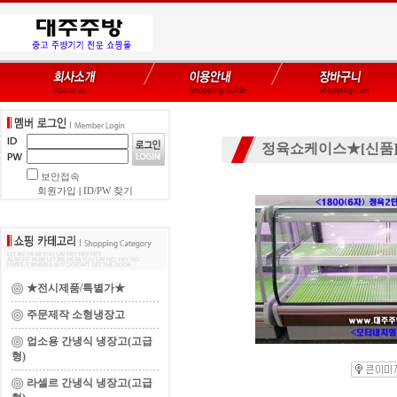
정육쇼케이스★[신품
보안접속
회원가입
|
ID/PW 찾기
★전시제품/특별가★
주문제작 소형냉장고
업소용 간냉식 냉장고(고급
형)
라셀르 간냉식 냉장고(고급