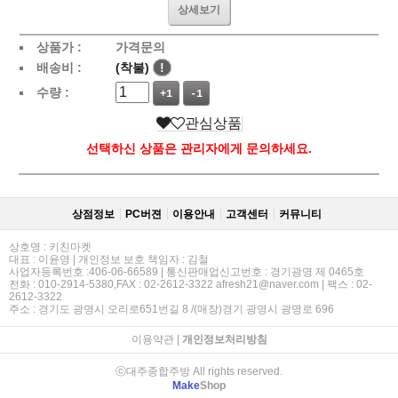
상세보기
상품가 :
가격문의
배송비 :
(착불)
!
수량 :
+1
-1
관심상품
선택하신 상품은 관리자에게 문의하세요.
상점정보
PC버젼
이용안내
고객센터
커뮤니티
상호명 : 키친마켓
대표 : 이윤영 | 개인정보 보호 책임자 : 김철
사업자등록번호 :406-06-66589 | 통신판매업신고번호 : 경기광명 제 0465호
전화 : 010-2914-5380,FAX : 02-2612-3322 afresh21@naver.com | 팩스 : 02-
2612-3322
주소 : 경기도 광명시 오리로651번길 8 /(매장)경기 광명시 광명로 696
이용약관
|
개인정보처리방침
ⓒ대주종합주방 All rights reserved.
Make
Shop