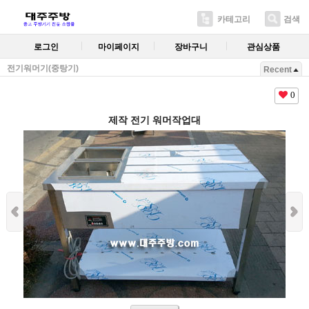
카테고리
검색
로그인
마이페이지
장바구니
관심상품
전기워머기(중탕기)
Recent
0
제작 전기 워머작업대