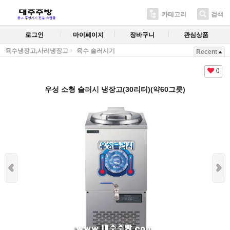
카테고리
검색
로그인
마이페이지
장바구니
관심상품
육수냉장고,사리냉장고
육수 슬러시기
Recent
0
우성 소형 슬러시 냉장고(30리터)(약60그릇)