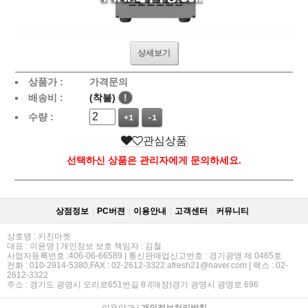
상세보기
상품가 :
가격문의
배송비 :
(착불)
!
수량 :
+1
-1
관심상품
선택하신 상품은 관리자에게 문의하세요.
상점정보
PC버젼
이용안내
고객센터
커뮤니티
상호명 : 키친마켓
대표 : 이윤영 | 개인정보 보호 책임자 : 김철
사업자등록번호 :406-06-66589 | 통신판매업신고번호 : 경기광명 제 0465호
전화 : 010-2914-5380,FAX : 02-2612-3322 afresh21@naver.com | 팩스 : 02-
2612-3322
주소 : 경기도 광명시 오리로651번길 8 /(매장)경기 광명시 광명로 696
이용약관
|
개인정보처리방침