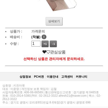
상세보기
상품가 :
가격문의
배송비 :
(착불)
!
수량 :
+1
-1
관심상품
선택하신 상품은 관리자에게 문의하세요.
상점정보
PC버젼
이용안내
고객센터
커뮤니티
상호명 : 키친마켓
대표 : 이윤영 | 개인정보 보호 책임자 : 김철
사업자등록번호 :406-06-66589 | 통신판매업신고번호 : 경기광명 제 0465호
전화 : 010-2914-5380,FAX : 02-2612-3322 afresh21@naver.com | 팩스 : 02-
2612-3322
주소 : 경기도 광명시 오리로651번길 8 /(매장)경기 광명시 광명로 696