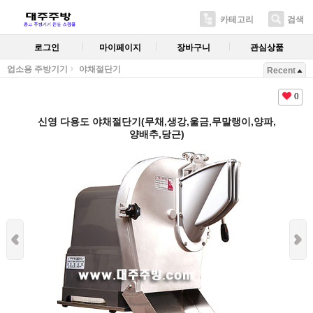
카테고리
검색
로그인
마이페이지
장바구니
관심상품
업소용 주방기기
야채절단기
Recent
0
신영 다용도 야채절단기(무채,생강,울금,무말랭이,양파,
양배추,당근)