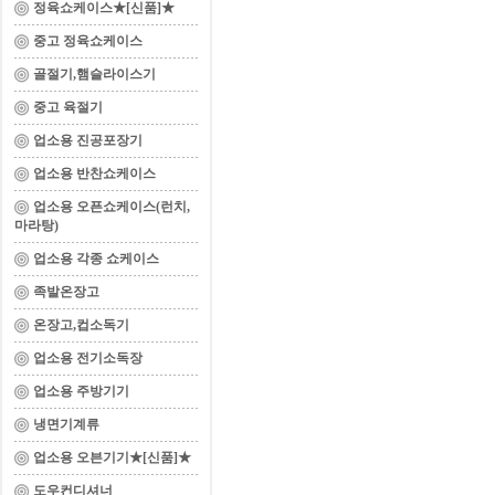
정육쇼케이스★[신품]★
중고 정육쇼케이스
골절기,햄슬라이스기
중고 육절기
업소용 진공포장기
업소용 반찬쇼케이스
업소용 오픈쇼케이스(런치,
마라탕)
업소용 각종 쇼케이스
족발온장고
온장고,컵소독기
업소용 전기소독장
업소용 주방기기
냉면기계류
업소용 오븐기기★[신품]★
도우컨디셔너