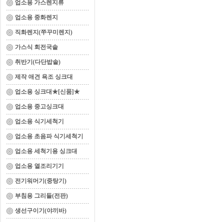
업소용 가스렌지류
업소용 중화렌지
직화렌지(쭈꾸미렌지)
가스식 회전국솥
취반기(다단밥솥)
제작 애견 욕조 싱크대
업소용 싱크대★[신품]★
업소용 중고싱크대
업소용 식기세척기
업소용 초음파 식기세척기
업소용 세척기용 싱크대
업소용 열조리기기
전기워머기(중탕기)
부침용 그리들(전판)
생선구이기(야끼바)