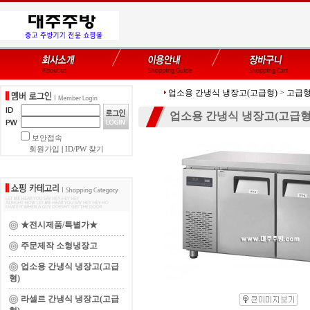
업소용 간냉식 냉장고(고급형)
>
고급형
업소용 간냉식 냉장고(고급형
보안접속
회원가입
|
ID/PW 찾기
★전시제품/특별가★
주문제작 소형냉장고
업소용 간냉식 냉장고(고급
형)
라셀르 간냉식 냉장고(고급