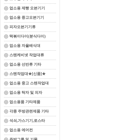
업소용 제빵 오븐기기
업소용 중고오븐기기
피자오븐기기류
떡볶이다이(분식다이)
업소용 자율배식대
스텐케비넷 작업대류
업소용 선반류 기타
스텐작업대★[신품]★
업소용 중고 스텐작업대
업소용 탁자 및 의자
업소용품 기타제품
각종 주방관련제품 기타
석쇠,가스기기,로스타
업소용 에어컨
주방그릇 및 기물