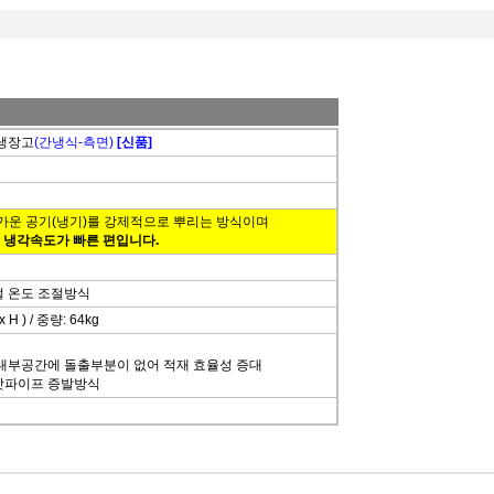
블냉장고
(간냉식-측면)
[신품]
차가운 공기(냉기)를 강제적으로 뿌리는 방식이며
, 냉각속도가 빠른 편입니다.
디지털 온도 조절방식
x H ) / 중량: 64kg
 내부공간에 돌출부분이 없어 적재 효율성 증대
 핫파이프 증발방식