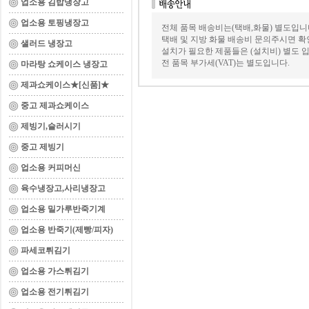
업소용 김밥냉장고
업소용 토핑냉장고
전체 품목 배송비는(택배,화물) 별도입니
택배 및 지방 화물 배송비 문의주시면 확
샐러드 냉장고
설치가 필요한 제품들은 (설치비) 별도 입
전 품목 부가세(VAT)는 별도입니다.
마라탕 쇼케이스 냉장고
제과쇼케이스★[신품]★
중고 제과쇼케이스
제빙기,슬러시기
중고 제빙기
업소용 커피머신
육수냉장고,사리냉장고
업소용 밀가루반죽기계
업소용 반죽기(제빵/피자)
파세코튀김기
업소용 가스튀김기
업소용 전기튀김기