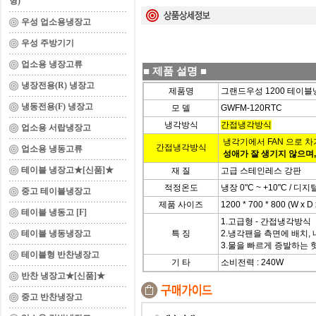
형)
우성 업소용냉장고
우성 주방기기
업소용 냉장고류
■
제품 설명
■
냉장전용(R) 냉장고
제품명
그랜드우성 1200 테이
냉동전용(F) 냉장고
모 델
GWFM-120RTC
냉각방식
간접냉각방식
업소용 서랍냉장고
냉각기에서 FAN 으로 
간접냉각방식
업소용 냉동고류
성애가 잘 생기지 않으며
테이블 냉장고★[신품]★
재 질
고급 스테인레스 강판
적정온도
냉장 0"C ~ +10"C / 
중고 테이블냉장고
제품 사이즈
1200 * 700 * 800 (W x D 
테이블 냉동고 [F]
1.고급형 - 간접냉각방식
테이블 냉동냉장고
특 징
2.냉각팬을 측면에 배치,
3.물을 빠르게 증발하는
테이블형 반찬냉장고
기 타
소비전력 : 240W
반찬 냉장고★[신품]★
중고 반찬냉장고