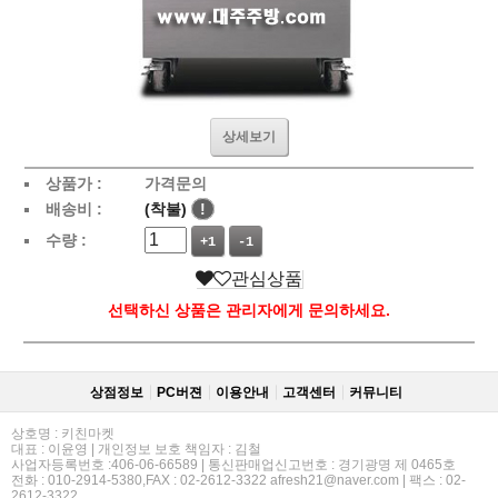
상세보기
상품가 :
가격문의
배송비 :
(착불)
!
수량 :
+1
-1
관심상품
선택하신 상품은 관리자에게 문의하세요.
상점정보
PC버젼
이용안내
고객센터
커뮤니티
상호명 : 키친마켓
대표 : 이윤영 | 개인정보 보호 책임자 : 김철
사업자등록번호 :406-06-66589 | 통신판매업신고번호 : 경기광명 제 0465호
전화 : 010-2914-5380,FAX : 02-2612-3322 afresh21@naver.com | 팩스 : 02-
2612-3322