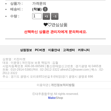
상품가 :
가격문의
배송비 :
(착불)
!
수량 :
+1
-1
관심상품
선택하신 상품은 관리자에게 문의하세요.
상점정보
PC버젼
이용안내
고객센터
커뮤니티
상호명 : 키친마켓
대표 : 이윤영 | 개인정보 보호 책임자 : 김철
사업자등록번호 :406-06-66589 | 통신판매업신고번호 : 경기광명 제 0465호
전화 : 010-2914-5380,FAX : 02-2612-3322 afresh21@naver.com | 팩스 : 02-
2612-3322
주소 : 경기도 광명시 오리로651번길 8 /(매장)경기 광명시 광명로 696
이용약관
|
개인정보처리방침
ⓒ대주종합주방 All rights reserved.
Make
Shop