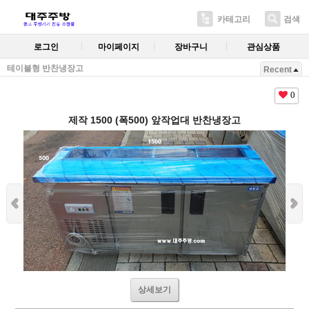
카테고리
검색
로그인
마이페이지
장바구니
관심상품
테이블형 반찬냉장고
Recent
0
제작 1500 (폭500) 앞작업대 반찬냉장고
상세보기