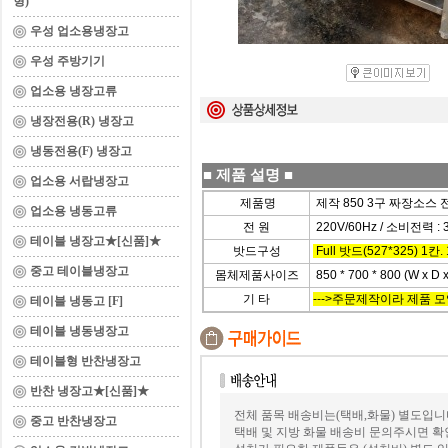
형)
우성 업소용냉장고
우성 주방기기
업소용 냉장고류
냉장전용(R) 냉장고
냉동전용(F) 냉장고
■
제품 설명
■
업소용 서랍냉장고
제품명
제작 850 3구 짜장소스
업소용 냉동고류
전 원
220V/60Hz / 소비전력 : 
테이블 냉장고★[신품]★
밧드구성
Full 밧드(527*325) 1칸
중고 테이블냉장고
몸체제품사이즈
850 * 700 * 800 (W x D 
기 타
--->주문제작이라 제품 
테이블 냉동고 [F]
테이블 냉동냉장고
테이블형 반찬냉장고
반찬 냉장고★[신품]★
전체 품목 배송비는(택배,화물) 별도입니
중고 반찬냉장고
택배 및 지방 화물 배송비 문의주시면 확