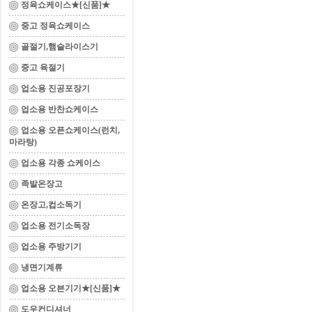
정육쇼케이스★[신품]★
중고 정육쇼케이스
골절기,햄슬라이스기
중고 육절기
업소용 진공포장기
업소용 반찬쇼케이스
업소용 오픈쇼케이스(런치,
마라탕)
업소용 각종 쇼케이스
족발온장고
온장고,컵소독기
업소용 전기소독장
업소용 주방기기
냉면기계류
업소용 오븐기기★[신품]★
도우컨디셔너