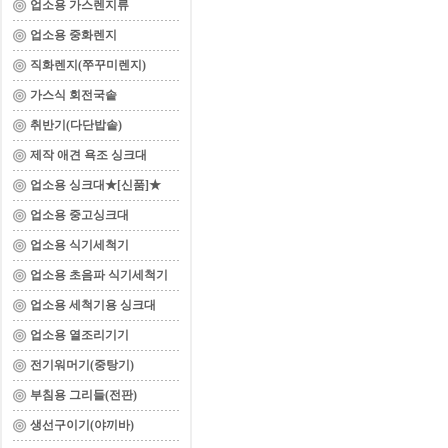
업소용 가스렌지류
업소용 중화렌지
직화렌지(쭈꾸미렌지)
가스식 회전국솥
취반기(다단밥솥)
제작 애견 욕조 싱크대
업소용 싱크대★[신품]★
업소용 중고싱크대
업소용 식기세척기
업소용 초음파 식기세척기
업소용 세척기용 싱크대
업소용 열조리기기
전기워머기(중탕기)
부침용 그리들(전판)
생선구이기(야끼바)