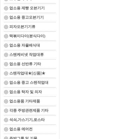
업소용 제빵 오븐기기
업소용 중고오븐기기
피자오븐기기류
떡볶이다이(분식다이)
업소용 자율배식대
스텐케비넷 작업대류
업소용 선반류 기타
스텐작업대★[신품]★
업소용 중고 스텐작업대
업소용 탁자 및 의자
업소용품 기타제품
각종 주방관련제품 기타
석쇠,가스기기,로스타
업소용 에어컨
주방그릇 및 기물