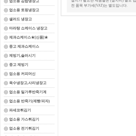
설치가 필요한 제품들은 (설치비) 별도 입
업소용 김밥냉장고
전 품목 부가세(VAT)는 별도입니다.
업소용 토핑냉장고
샐러드 냉장고
마라탕 쇼케이스 냉장고
제과쇼케이스★[신품]★
중고 제과쇼케이스
제빙기,슬러시기
중고 제빙기
업소용 커피머신
육수냉장고,사리냉장고
업소용 밀가루반죽기계
업소용 반죽기(제빵/피자)
파세코튀김기
업소용 가스튀김기
업소용 전기튀김기