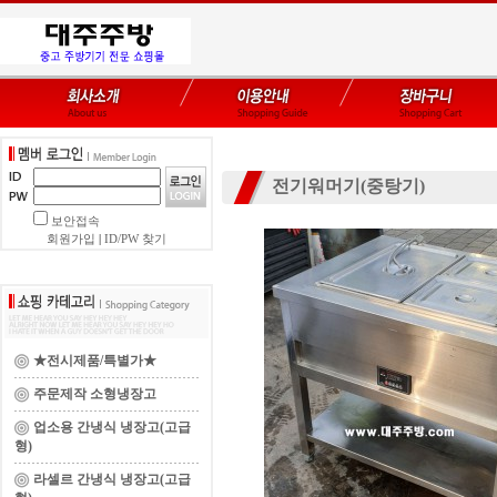
전기워머기(중탕기)
보안접속
회원가입
|
ID/PW 찾기
★전시제품/특별가★
주문제작 소형냉장고
업소용 간냉식 냉장고(고급
형)
라셀르 간냉식 냉장고(고급