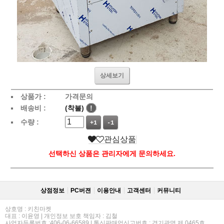
상세보기
상품가 :
가격문의
배송비 :
(착불)
!
수량 :
+1
-1
관심상품
선택하신 상품은 관리자에게 문의하세요.
상점정보
PC버젼
이용안내
고객센터
커뮤니티
상호명 : 키친마켓
대표 : 이윤영 | 개인정보 보호 책임자 : 김철
사업자등록번호 :406-06-66589 | 통신판매업신고번호 : 경기광명 제 0465호