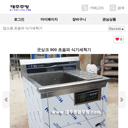
카테고리
검색
로그인
마이페이지
장바구니
관심상품
업소용 초음파 식기세척기
Recent
0
굿싱크 900 초음파 식기세척기