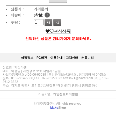
상품가 :
가격문의
배송비 :
(착불)
!
수량 :
+1
-1
관심상품
선택하신 상품은 관리자에게 문의하세요.
상점정보
PC버젼
이용안내
고객센터
커뮤니티
상호명 : 키친마켓
대표 : 이윤영 | 개인정보 보호 책임자 : 김철
사업자등록번호 :406-06-66589 | 통신판매업신고번호 : 경기광명 제 0465호
전화 : 010-2914-5380,FAX : 02-2612-3322 afresh21@naver.com | 팩스 : 02-
2612-3322
주소 : 경기도 광명시 오리로651번길 8 /(매장)경기 광명시 광명로 696
이용약관
|
개인정보처리방침
ⓒ대주종합주방 All rights reserved.
Make
Shop