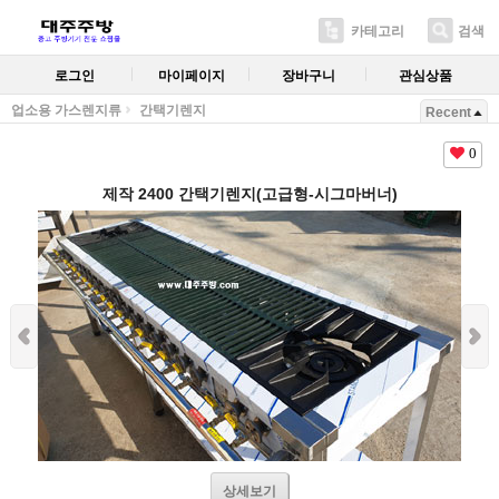
카테고리
검색
로그인
마이페이지
장바구니
관심상품
업소용 가스렌지류
간택기렌지
Recent
0
제작 2400 간택기렌지(고급형-시그마버너)
상세보기