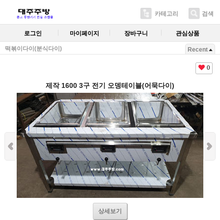
카테고리
검색
로그인
마이페이지
장바구니
관심상품
떡볶이다이(분식다이)
Recent
0
제작 1600 3구 전기 오뎅테이블(어묵다이)
상세보기