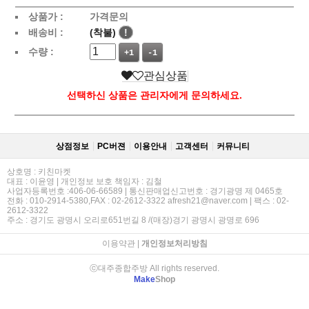
상품가 :
가격문의
배송비 :
(착불)
!
수량 :
+1
-1
관심상품
선택하신 상품은 관리자에게 문의하세요.
상점정보
PC버젼
이용안내
고객센터
커뮤니티
상호명 : 키친마켓
대표 : 이윤영 | 개인정보 보호 책임자 : 김철
사업자등록번호 :406-06-66589 | 통신판매업신고번호 : 경기광명 제 0465호
전화 : 010-2914-5380,FAX : 02-2612-3322 afresh21@naver.com | 팩스 : 02-
2612-3322
주소 : 경기도 광명시 오리로651번길 8 /(매장)경기 광명시 광명로 696
이용약관
|
개인정보처리방침
ⓒ대주종합주방 All rights reserved.
Make
Shop