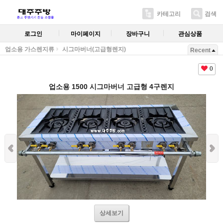
카테고리
검색
로그인
마이페이지
장바구니
관심상품
업소용 가스렌지류
시그마버너(고급형렌지)
Recent
0
업소용 1500 시그마버너 고급형 4구렌지
상세보기