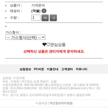
상품가 :
가격문의
배송비 :
(착불)
!
수량 :
+1
-1
가스형식 :
관심상품
선택하신 상품은 관리자에게 문의하세요.
상점정보
PC버젼
이용안내
고객센터
커뮤니티
상호명 : 키친마켓
대표 : 이윤영 | 개인정보 보호 책임자 : 김철
사업자등록번호 :406-06-66589 | 통신판매업신고번호 : 경기광명 제 0465호
전화 : 010-2914-5380,FAX : 02-2612-3322 afresh21@naver.com | 팩스 : 02-
2612-3322
주소 : 경기도 광명시 오리로651번길 8 /(매장)경기 광명시 광명로 696
이용약관
|
개인정보처리방침