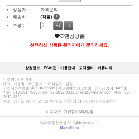
상품가 :
가격문의
배송비 :
(착불)
!
수량 :
+1
-1
관심상품
선택하신 상품은 관리자에게 문의하세요.
상점정보
PC버젼
이용안내
고객센터
커뮤니티
상호명 : 키친마켓
대표 : 이윤영 | 개인정보 보호 책임자 : 김철
사업자등록번호 :406-06-66589 | 통신판매업신고번호 : 경기광명 제 0465호
전화 : 010-2914-5380,FAX : 02-2612-3322 afresh21@naver.com | 팩스 : 02-
2612-3322
주소 : 경기도 광명시 오리로651번길 8 /(매장)경기 광명시 광명로 696
이용약관
|
개인정보처리방침
ⓒ대주종합주방 All rights reserved.
Make
Shop