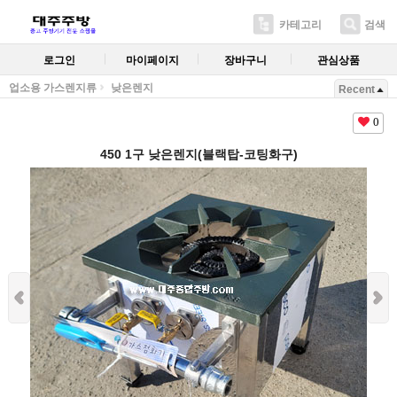
카테고리
검색
로그인
마이페이지
장바구니
관심상품
업소용 가스렌지류
낮은렌지
Recent
0
450 1구 낮은렌지(블랙탑-코팅화구)