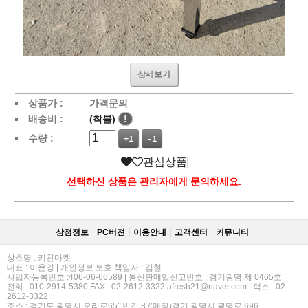
상세보기
상품가 :
가격문의
배송비 :
(착불)
!
수량 :
+1
-1
관심상품
선택하신 상품은 관리자에게 문의하세요.
상점정보
PC버젼
이용안내
고객센터
커뮤니티
상호명 : 키친마켓
대표 : 이윤영 | 개인정보 보호 책임자 : 김철
사업자등록번호 :406-06-66589 | 통신판매업신고번호 : 경기광명 제 0465호
전화 : 010-2914-5380,FAX : 02-2612-3322 afresh21@naver.com | 팩스 : 02-
2612-3322
주소 : 경기도 광명시 오리로651번길 8 /(매장)경기 광명시 광명로 696