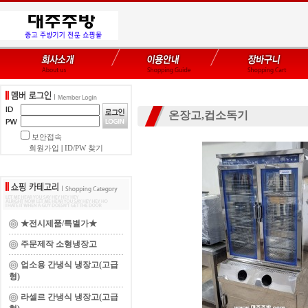
온장고,컵소독기
보안접속
회원가입
|
ID/PW 찾기
★전시제품/특별가★
주문제작 소형냉장고
업소용 간냉식 냉장고(고급
형)
라셀르 간냉식 냉장고(고급