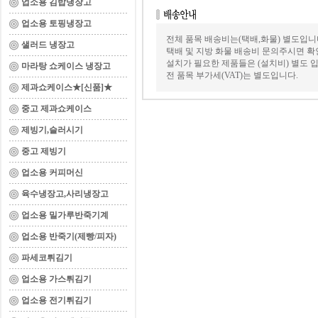
업소용 김밥냉장고
업소용 토핑냉장고
전체 품목 배송비는(택배,화물) 별도입니
샐러드 냉장고
택배 및 지방 화물 배송비 문의주시면 확
설치가 필요한 제품들은 (설치비) 별도 입
마라탕 쇼케이스 냉장고
전 품목 부가세(VAT)는 별도입니다.
제과쇼케이스★[신품]★
중고 제과쇼케이스
제빙기,슬러시기
중고 제빙기
업소용 커피머신
육수냉장고,사리냉장고
업소용 밀가루반죽기계
업소용 반죽기(제빵/피자)
파세코튀김기
업소용 가스튀김기
업소용 전기튀김기