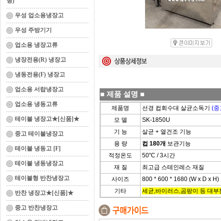
형)
우성 업소용냉장고
우성 주방기기
업소용 냉장고류
냉장전용(R) 냉장고
냉동전용(F) 냉장고
업소용 서랍냉장고
■
제품 설명
■
업소용 냉동고류
제품명
선경 컵회수대 살균소독기
(중
테이블 냉장고★[신품]★
모 델
SK-1850U
기 능
살균 + 열건조 기능
중고 테이블냉장고
용 량
컵 180개
보관기능
테이블 냉동고 [F]
적정온도
50"C / 3시간
테이블 냉동냉장고
재 질
최고급 스테인레스 재질
테이블형 반찬냉장고
사이즈
800 * 600 * 1680 (W x D x H)
기타
세균,바이러스,곰팡이 등 대부분
반찬 냉장고★[신품]★
중고 반찬냉장고