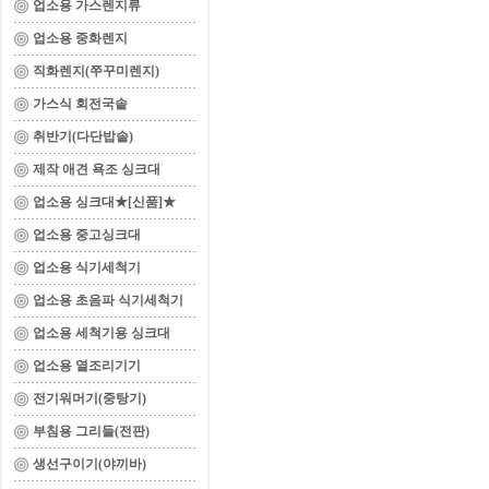
업소용 가스렌지류
업소용 중화렌지
직화렌지(쭈꾸미렌지)
가스식 회전국솥
취반기(다단밥솥)
제작 애견 욕조 싱크대
업소용 싱크대★[신품]★
업소용 중고싱크대
업소용 식기세척기
업소용 초음파 식기세척기
업소용 세척기용 싱크대
업소용 열조리기기
전기워머기(중탕기)
부침용 그리들(전판)
생선구이기(야끼바)