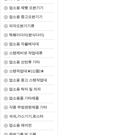
업소용 제빵 오븐기기
업소용 중고오븐기기
피자오븐기기류
떡볶이다이(분식다이)
업소용 자율배식대
스텐케비넷 작업대류
업소용 선반류 기타
스텐작업대★[신품]★
업소용 중고 스텐작업대
업소용 탁자 및 의자
업소용품 기타제품
각종 주방관련제품 기타
석쇠,가스기기,로스타
업소용 에어컨
주방그릇 및 기물