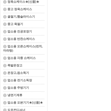
정육쇼케이스★[신품]★
중고 정육쇼케이스
골절기,햄슬라이스기
중고 육절기
업소용 진공포장기
업소용 반찬쇼케이스
업소용 오픈쇼케이스(런치,
마라탕)
업소용 각종 쇼케이스
족발온장고
온장고,컵소독기
업소용 전기소독장
업소용 주방기기
냉면기계류
업소용 오븐기기★[신품]★
도우컨디셔너