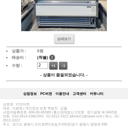
상세보기
상품가 :
0
원
배송비 :
(착불)
!
수량 :
+1
-1
- 상품이 품절되었습니다. -
상점정보
PC버젼
이용안내
고객센터
커뮤니티
상호명 : 키친마켓
대표 : 이윤영 | 개인정보 보호 책임자 : 김철
사업자등록번호 :406-06-66589 | 통신판매업신고번호 : 경기광명 제 0465호
전화 : 010-2914-5380,FAX : 02-2612-3322 afresh21@naver.com | 팩스 : 02-
2612-3322
주소 : 경기도 광명시 오리로651번길 8 /(매장)경기 광명시 광명로 696