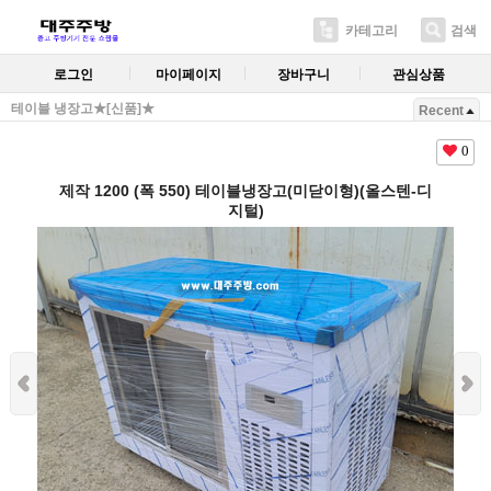
카테고리
검색
로그인
마이페이지
장바구니
관심상품
테이블 냉장고★[신품]★
Recent
0
제작 1200 (폭 550) 테이블냉장고(미닫이형)(올스텐-디
지털)