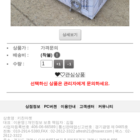
상세보기
상품가 :
가격문의
배송비 :
(착불)
!
수량 :
+1
-1
관심상품
선택하신 상품은 관리자에게 문의하세요.
상점정보
PC버젼
이용안내
고객센터
커뮤니티
상호명 : 키친마켓
대표 : 이윤영 | 개인정보 보호 책임자 : 김철
사업자등록번호 :406-06-66589 | 통신판매업신고번호 : 경기광명 제 0465호
전화 : 010-2914-5380,FAX : 02-2612-3322 afresh21@naver.com | 팩스 : 02-
2612-3322
주소 : 경기도 광명시 오리로651번길 8 /(매장)경기 광명시 광명로 696