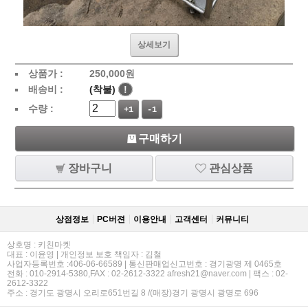
상세보기
상품가 :
250,000
원
배송비 :
(착불)
!
수량 :
+1
-1
구매하기
장바구니
관심상품
상점정보
PC버젼
이용안내
고객센터
커뮤니티
상호명 : 키친마켓
대표 : 이윤영 | 개인정보 보호 책임자 : 김철
사업자등록번호 :406-06-66589 | 통신판매업신고번호 : 경기광명 제 0465호
전화 : 010-2914-5380,FAX : 02-2612-3322 afresh21@naver.com | 팩스 : 02-
2612-3322
주소 : 경기도 광명시 오리로651번길 8 /(매장)경기 광명시 광명로 696