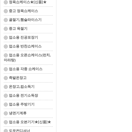
정육쇼케이스★[신품]★
중고 정육쇼케이스
골절기,햄슬라이스기
중고 육절기
업소용 진공포장기
업소용 반찬쇼케이스
업소용 오픈쇼케이스(런치,
마라탕)
업소용 각종 쇼케이스
족발온장고
온장고,컵소독기
업소용 전기소독장
업소용 주방기기
냉면기계류
업소용 오븐기기★[신품]★
도우컨디셔너