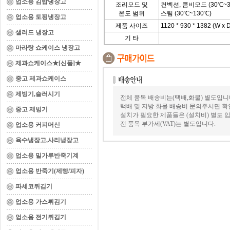
업소용 김밥냉장고
조리모드 및
컨벡션, 콤비모드 (30℃~3
온도 범위
스팀 (30℃~130℃)
업소용 토핑냉장고
제품 사이즈
1120 * 930 * 1382 (W x 
샐러드 냉장고
기 타
마라탕 쇼케이스 냉장고
제과쇼케이스★[신품]★
중고 제과쇼케이스
제빙기,슬러시기
전체 품목 배송비는(택배,화물) 별도입니
택배 및 지방 화물 배송비 문의주시면 확
중고 제빙기
설치가 필요한 제품들은 (설치비) 별도 입
전 품목 부가세(VAT)는 별도입니다.
업소용 커피머신
육수냉장고,사리냉장고
업소용 밀가루반죽기계
업소용 반죽기(제빵/피자)
파세코튀김기
업소용 가스튀김기
업소용 전기튀김기