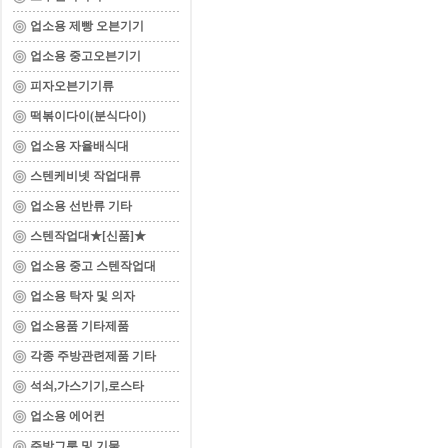
업소용 제빵 오븐기기
업소용 중고오븐기기
피자오븐기기류
떡볶이다이(분식다이)
업소용 자율배식대
스텐케비넷 작업대류
업소용 선반류 기타
스텐작업대★[신품]★
업소용 중고 스텐작업대
업소용 탁자 및 의자
업소용품 기타제품
각종 주방관련제품 기타
석쇠,가스기기,로스타
업소용 에어컨
주방그릇 및 기물