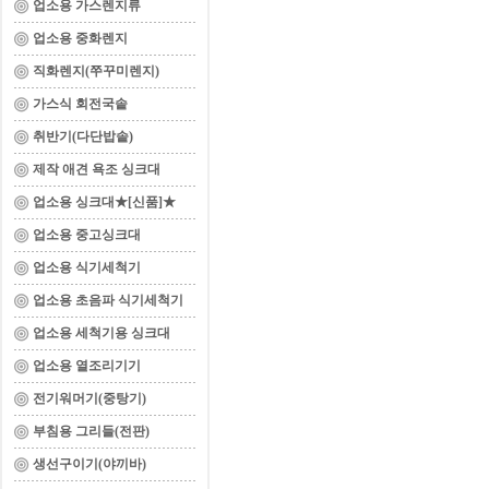
업소용 가스렌지류
업소용 중화렌지
직화렌지(쭈꾸미렌지)
가스식 회전국솥
취반기(다단밥솥)
제작 애견 욕조 싱크대
업소용 싱크대★[신품]★
업소용 중고싱크대
업소용 식기세척기
업소용 초음파 식기세척기
업소용 세척기용 싱크대
업소용 열조리기기
전기워머기(중탕기)
부침용 그리들(전판)
생선구이기(야끼바)