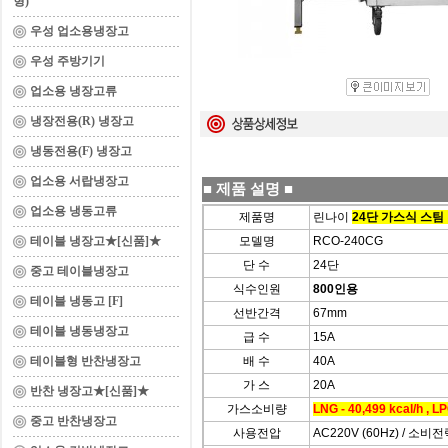
형)
우성 업소용냉장고
우성 주방기기
업소용 냉장고류
냉장전용(R) 냉장고
냉동전용(F) 냉장고
업소용 서랍냉장고
■
제품 설명
■
업소용 냉동고류
제품명
린나이
24단 가스식 스팀
테이블 냉장고★[신품]★
모델명
RCO-240CG
단 수
24단
중고 테이블냉장고
식수인원
800인용
테이블 냉동고 [F]
선반간격
67mm
테이블 냉동냉장고
급 수
15A
테이블형 반찬냉장고
배 수
40A
가 스
20A
반찬 냉장고★[신품]★
가스소비량
LNG - 40,499 kcal/h , LP
중고 반찬냉장고
사용전압
AC220V (60Hz) / 소비