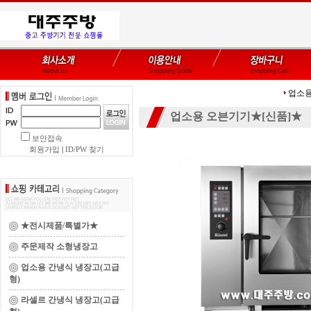
업소용
업소용 오븐기기★[신품]★
보안접속
회원가입
|
ID/PW 찾기
★전시제품/특별가★
주문제작 소형냉장고
업소용 간냉식 냉장고(고급
형)
라셀르 간냉식 냉장고(고급