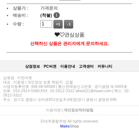
상품가 :
가격문의
배송비 :
(착불)
!
수량 :
+1
-1
관심상품
선택하신 상품은 관리자에게 문의하세요.
상점정보
PC버젼
이용안내
고객센터
커뮤니티
상호명 : 키친마켓
대표 : 이윤영 | 개인정보 보호 책임자 : 김철
사업자등록번호 :406-06-66589 | 통신판매업신고번호 : 경기광명 제 0465호
전화 : 010-2914-5380,FAX : 02-2612-3322 afresh21@naver.com | 팩스 : 02-
2612-3322
주소 : 경기도 광명시 오리로651번길 8 /(매장)경기 광명시 광명로 696
이용약관
|
개인정보처리방침
ⓒ대주종합주방 All rights reserved.
Make
Shop