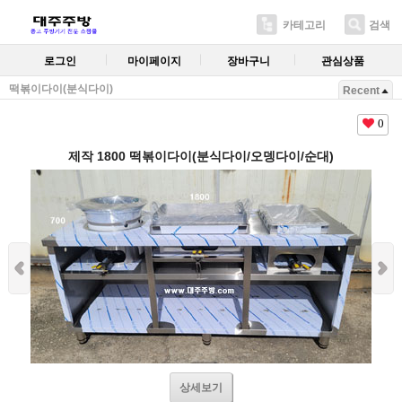
카테고리
검색
로그인
마이페이지
장바구니
관심상품
떡볶이다이(분식다이)
Recent
0
제작 1800 떡볶이다이(분식다이/오뎅다이/순대)
상세보기