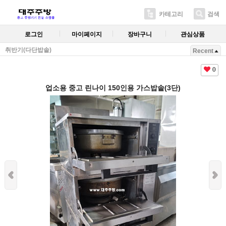
카테고리
검색
로그인
마이페이지
장바구니
관심상품
취반기(다단밥솥)
Recent
0
업소용 중고 린나이 150인용 가스밥솥(3단)