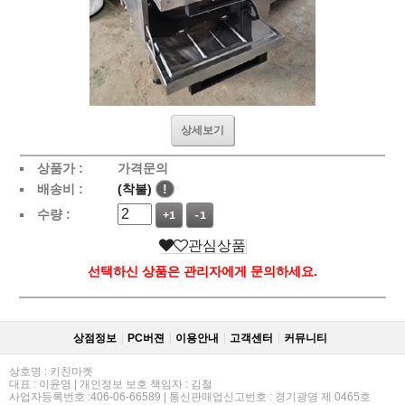
상세보기
상품가 :
가격문의
배송비 :
(착불)
!
수량 :
+1
-1
관심상품
선택하신 상품은 관리자에게 문의하세요.
상점정보
PC버젼
이용안내
고객센터
커뮤니티
상호명 : 키친마켓
대표 : 이윤영 | 개인정보 보호 책임자 : 김철
사업자등록번호 :406-06-66589 | 통신판매업신고번호 : 경기광명 제 0465호