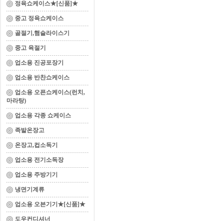
정육쇼케이스★[신품]★
중고 정육쇼케이스
골절기,햄슬라이스기
중고 육절기
업소용 진공포장기
업소용 반찬쇼케이스
업소용 오픈쇼케이스(런치,
마라탕)
업소용 각종 쇼케이스
족발온장고
온장고,컵소독기
업소용 전기소독장
업소용 주방기기
냉면기계류
업소용 오븐기기★[신품]★
도우컨디셔너