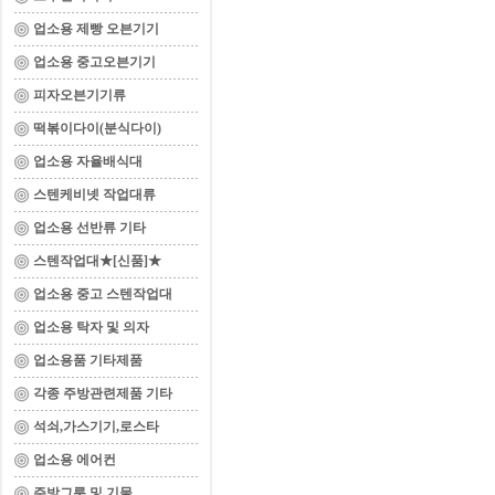
업소용 제빵 오븐기기
업소용 중고오븐기기
피자오븐기기류
떡볶이다이(분식다이)
업소용 자율배식대
스텐케비넷 작업대류
업소용 선반류 기타
스텐작업대★[신품]★
업소용 중고 스텐작업대
업소용 탁자 및 의자
업소용품 기타제품
각종 주방관련제품 기타
석쇠,가스기기,로스타
업소용 에어컨
주방그릇 및 기물