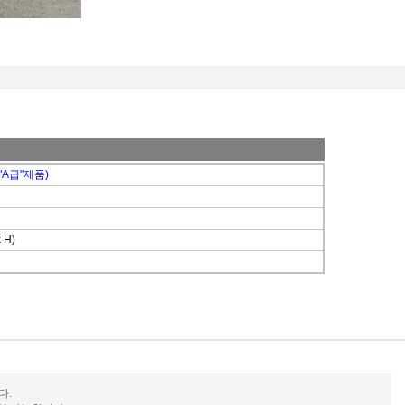
"A급"제품)
x H)
다.