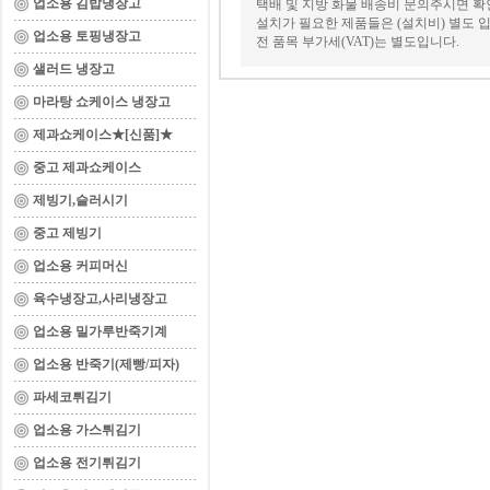
업소용 김밥냉장고
택배 및 지방 화물 배송비 문의주시면 확
설치가 필요한 제품들은 (설치비) 별도 입
업소용 토핑냉장고
전 품목 부가세(VAT)는 별도입니다.
샐러드 냉장고
마라탕 쇼케이스 냉장고
제과쇼케이스★[신품]★
중고 제과쇼케이스
제빙기,슬러시기
중고 제빙기
업소용 커피머신
육수냉장고,사리냉장고
업소용 밀가루반죽기계
업소용 반죽기(제빵/피자)
파세코튀김기
업소용 가스튀김기
업소용 전기튀김기