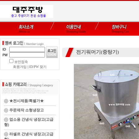
전기워머기(중탕기)
보안접속
회원가입
|
ID/PW 찾기
★전시제품/특별가★
주문제작 소형냉장고
업소용 간냉식 냉장고(고급
형)
라셀르 간냉식 냉장고(고급