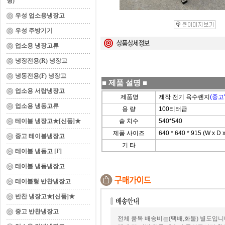
형)
우성 업소용냉장고
우성 주방기기
업소용 냉장고류
냉장전용(R) 냉장고
냉동전용(F) 냉장고
■
제품 설명
■
업소용 서랍냉장고
제품명
제작 전기 육수렌지
(중고
업소용 냉동고류
용 량
100리터급
테이블 냉장고★[신품]★
솥 치수
540*540
제품 사이즈
640 * 640 * 915 (W x D 
중고 테이블냉장고
기 타
테이블 냉동고 [F]
테이블 냉동냉장고
테이블형 반찬냉장고
반찬 냉장고★[신품]★
중고 반찬냉장고
전체 품목 배송비는(택배,화물) 별도입니