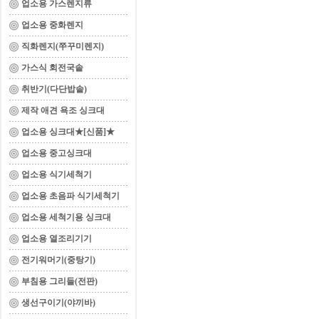
업소용 가스렌지류
업소용 중화렌지
직화렌지(쭈꾸미렌지)
가스식 회전국솥
취반기(다단밥솥)
제작 애견 욕조 싱크대
업소용 싱크대★[신품]★
업소용 중고싱크대
업소용 식기세척기
업소용 초음파 식기세척기
업소용 세척기용 싱크대
업소용 열조리기기
전기워머기(중탕기)
부침용 그리들(전판)
생선구이기(야끼바)