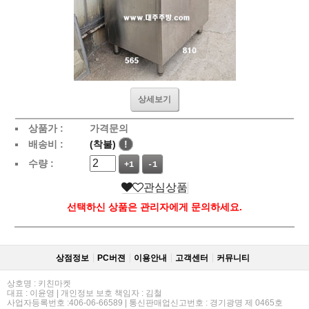
상세보기
상품가 :
가격문의
배송비 :
(착불)
!
수량 :
+1
-1
관심상품
선택하신 상품은 관리자에게 문의하세요.
상점정보
PC버젼
이용안내
고객센터
커뮤니티
상호명 : 키친마켓
대표 : 이윤영 | 개인정보 보호 책임자 : 김철
사업자등록번호 :406-06-66589 | 통신판매업신고번호 : 경기광명 제 0465호