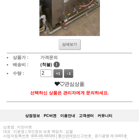
상세보기
상품가 :
가격문의
배송비 :
(착불)
!
수량 :
+1
-1
관심상품
선택하신 상품은 관리자에게 문의하세요.
상점정보
PC버젼
이용안내
고객센터
커뮤니티
상호명 : 키친마켓
대표 : 이윤영 | 개인정보 보호 책임자 : 김철
사업자등록번호 :406-06-66589 | 통신판매업신고번호 : 경기광명 제 0465호