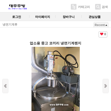
카테고리
검색
로그인
마이페이지
장바구니
관심상품
냉면기계류
Recent
0
업소용 중고 코끼리 냉면기계렌지