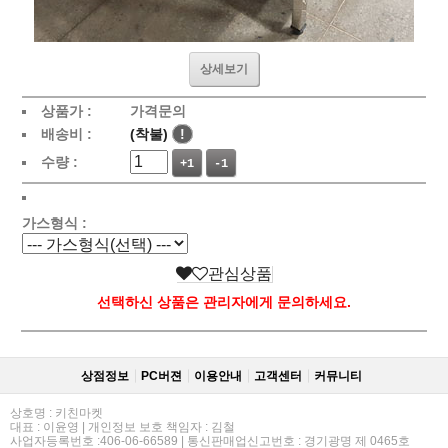
상세보기
상품가 :
가격문의
배송비 :
(착불)
!
수량 :
+1
-1
가스형식 :
관심상품
선택하신 상품은 관리자에게 문의하세요.
상점정보
PC버젼
이용안내
고객센터
커뮤니티
상호명 : 키친마켓
대표 : 이윤영 | 개인정보 보호 책임자 : 김철
사업자등록번호 :406-06-66589 | 통신판매업신고번호 : 경기광명 제 0465호