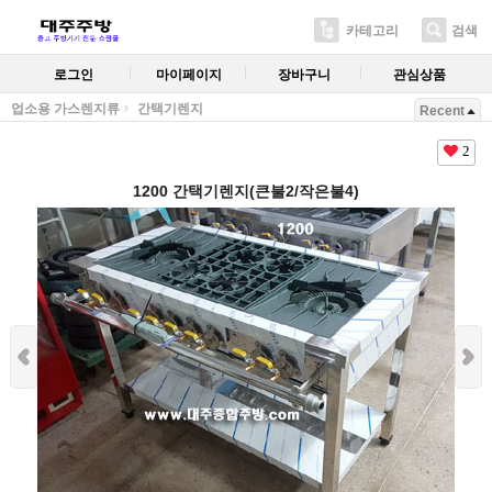
카테고리
검색
로그인
마이페이지
장바구니
관심상품
업소용 가스렌지류
간택기렌지
Recent
2
1200 간택기렌지(큰불2/작은불4)