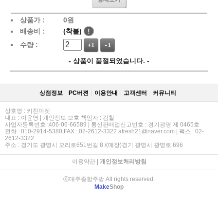
상품가 :
0
원
배송비 :
(착불)
!
수량 :
+1
-1
- 상품이 품절되었습니다. -
상점정보
PC버젼
이용안내
고객센터
커뮤니티
상호명 : 키친마켓
대표 : 이윤영 | 개인정보 보호 책임자 : 김철
사업자등록번호 :406-06-66589 | 통신판매업신고번호 : 경기광명 제 0465호
전화 : 010-2914-5380,FAX : 02-2612-3322 afresh21@naver.com | 팩스 : 02-
2612-3322
주소 : 경기도 광명시 오리로651번길 8 /(매장)경기 광명시 광명로 696
이용약관
|
개인정보처리방침
ⓒ대주종합주방 All rights reserved.
Make
Shop