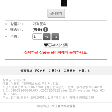
상세보기
상품가 :
가격문의
배송비 :
(착불)
!
수량 :
+1
-1
관심상품
선택하신 상품은 관리자에게 문의하세요.
상점정보
PC버젼
이용안내
고객센터
커뮤니티
상호명 : 키친마켓
대표 : 이윤영 | 개인정보 보호 책임자 : 김철
사업자등록번호 :406-06-66589 | 통신판매업신고번호 : 경기광명 제 0465호
전화 : 010-2914-5380,FAX : 02-2612-3322 afresh21@naver.com | 팩스 : 02-
2612-3322
주소 : 경기도 광명시 오리로651번길 8 /(매장)경기 광명시 광명로 696
이용약관
|
개인정보처리방침