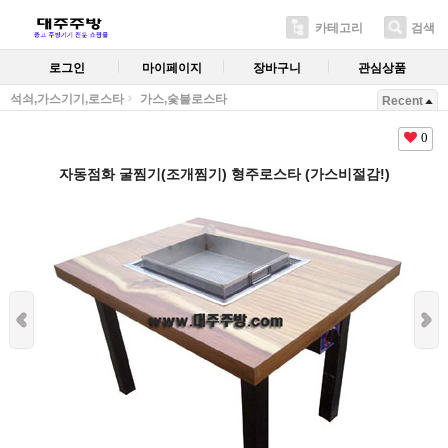
카테고리
검색
로그인
마이페이지
장바구니
관심상품
석쇠,가스기기,로스타
가스,숯불로스타
Recent
0
자동점화 굴찜기(조개찜기) 형주로스타 (가스비절감!)