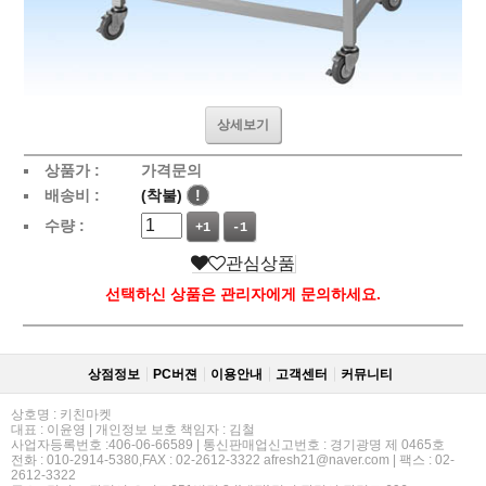
상세보기
상품가 :
가격문의
배송비 :
(착불)
!
수량 :
+1
-1
관심상품
선택하신 상품은 관리자에게 문의하세요.
상점정보
PC버젼
이용안내
고객센터
커뮤니티
상호명 : 키친마켓
대표 : 이윤영 | 개인정보 보호 책임자 : 김철
사업자등록번호 :406-06-66589 | 통신판매업신고번호 : 경기광명 제 0465호
전화 : 010-2914-5380,FAX : 02-2612-3322 afresh21@naver.com | 팩스 : 02-
2612-3322