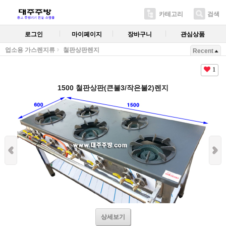
카테고리
검색
로그인
마이페이지
장바구니
관심상품
업소용 가스렌지류
철판상판렌지
Recent
1
1500 철판상판(큰불3/작은불2)렌지
상세보기