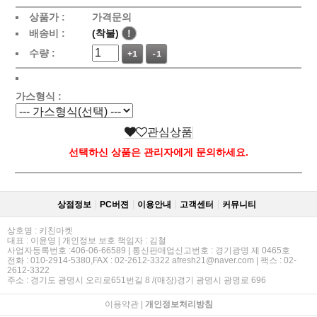
상품가 :
가격문의
배송비 :
(착불)
!
수량 :
+1
-1
가스형식 :
관심상품
선택하신 상품은 관리자에게 문의하세요.
상점정보
PC버젼
이용안내
고객센터
커뮤니티
상호명 : 키친마켓
대표 : 이윤영 | 개인정보 보호 책임자 : 김철
사업자등록번호 :406-06-66589 | 통신판매업신고번호 : 경기광명 제 0465호
전화 : 010-2914-5380,FAX : 02-2612-3322 afresh21@naver.com | 팩스 : 02-
2612-3322
주소 : 경기도 광명시 오리로651번길 8 /(매장)경기 광명시 광명로 696
이용약관
|
개인정보처리방침