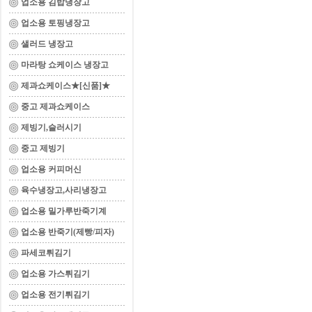
업소용 김밥냉장고
업소용 토핑냉장고
샐러드 냉장고
마라탕 쇼케이스 냉장고
제과쇼케이스★[신품]★
중고 제과쇼케이스
제빙기,슬러시기
중고 제빙기
업소용 커피머신
육수냉장고,사리냉장고
업소용 밀가루반죽기계
업소용 반죽기(제빵/피자)
파세코튀김기
업소용 가스튀김기
업소용 전기튀김기