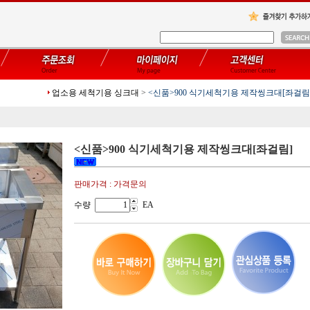
업소용 세척기용 싱크대
>
<신품>900 식기세척기용 제작씽크대[좌걸림
<신품>900 식기세척기용 제작씽크대[좌걸림]
판매가격 : 가격문의
수량
EA