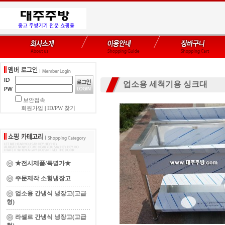
업소용 세척기용 싱크대
보안접속
회원가입
|
ID/PW 찾기
★전시제품/특별가★
주문제작 소형냉장고
업소용 간냉식 냉장고(고급
형)
라셀르 간냉식 냉장고(고급