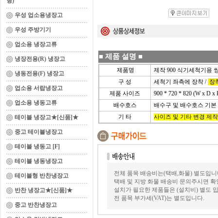
형)
우성 업소용냉장고
우성 주방기기
업소용 냉장고류
■
제품 설명
■
냉장전용(R) 냉장고
제품명
제작 900 식기세척기용
냉동전용(F) 냉장고
구 성
세척기 좌측에 장착 /
장착
업소용 서랍냉장고
제품 사이즈
900 * 720 * 820 (W x D x 
업소용 냉동고류
배수호스
배수구 및 배수호스 기본
기 타
사이즈 및 기타 변경 제작
테이블 냉장고★[신품]★
중고 테이블냉장고
테이블 냉동고 [F]
테이블 냉동냉장고
전체 품목 배송비는(택배,화물) 별도입니
테이블형 반찬냉장고
택배 및 지방 화물 배송비 문의주시면 확
설치가 필요한 제품들은 (설치비) 별도 입
반찬 냉장고★[신품]★
전 품목 부가세(VAT)는 별도입니다.
중고 반찬냉장고