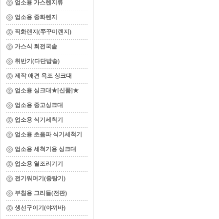
업소용 가스렌지류
업소용 중화렌지
직화렌지(쭈꾸미렌지)
가스식 회전국솥
취반기(다단밥솥)
제작 애견 욕조 싱크대
업소용 싱크대★[신품]★
업소용 중고싱크대
업소용 식기세척기
업소용 초음파 식기세척기
업소용 세척기용 싱크대
업소용 열조리기기
전기워머기(중탕기)
부침용 그리들(전판)
생선구이기(야끼바)