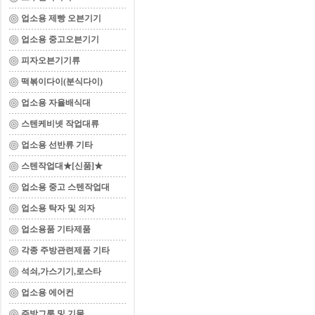
업소용 제빵 오븐기기
업소용 중고오븐기기
피자오븐기기류
떡볶이다이(분식다이)
업소용 자율배식대
스텐케비넷 작업대류
업소용 선반류 기타
스텐작업대★[신품]★
업소용 중고 스텐작업대
업소용 탁자 및 의자
업소용품 기타제품
각종 주방관련제품 기타
석쇠,가스기기,로스타
업소용 에어컨
주방그릇 및 기물