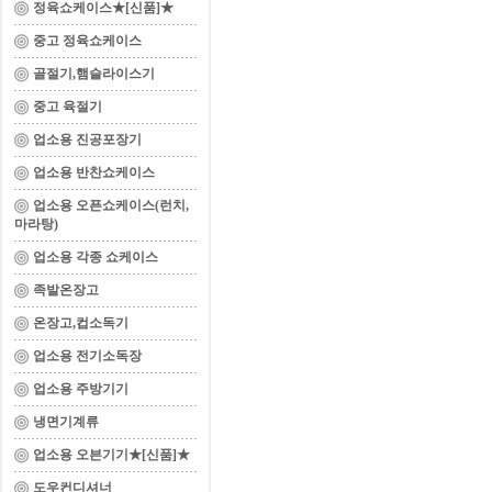
정육쇼케이스★[신품]★
중고 정육쇼케이스
골절기,햄슬라이스기
중고 육절기
업소용 진공포장기
업소용 반찬쇼케이스
업소용 오픈쇼케이스(런치,
마라탕)
업소용 각종 쇼케이스
족발온장고
온장고,컵소독기
업소용 전기소독장
업소용 주방기기
냉면기계류
업소용 오븐기기★[신품]★
도우컨디셔너