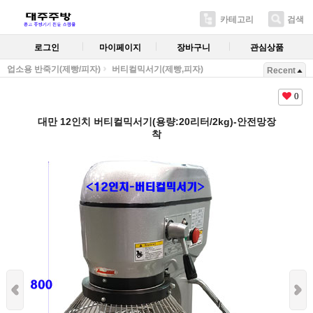
카테고리
검색
로그인
마이페이지
장바구니
관심상품
업소용 반죽기(제빵/피자)
버티컬믹서기(제빵,피자)
Recent
0
대만 12인치 버티컬믹서기(용량:20리터/2kg)-안전망장
착