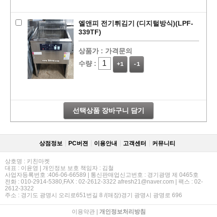
엘앤피 전기튀김기 (디지털방식)(LPF-
339TF)
상품가 :
가격문의
수량 :
+1
-1
선택상품 장바구니 담기
상점정보
PC버젼
이용안내
고객센터
커뮤니티
상호명 : 키친마켓
대표 : 이윤영 | 개인정보 보호 책임자 : 김철
사업자등록번호 :406-06-66589 | 통신판매업신고번호 : 경기광명 제 0465호
전화 : 010-2914-5380,FAX : 02-2612-3322 afresh21@naver.com | 팩스 : 02-
2612-3322
주소 : 경기도 광명시 오리로651번길 8 /(매장)경기 광명시 광명로 696
이용약관
|
개인정보처리방침