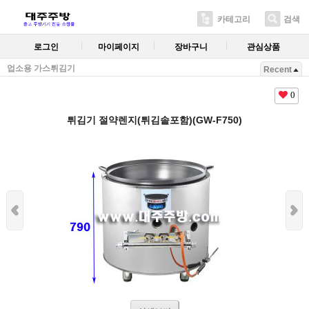
카테고리
검색
로그인
마이페이지
장바구니
관심상품
업소용 가스튀김기
Recent
0
튀김기 절약렌지(튀김솥포함)(GW-F750)