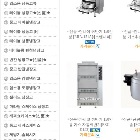
업소용 냉동고류
테이블 냉장고★[신품]★
중고 테이블냉장고
테이블 냉동고 [F]
<신품>린나이 취반기 150인
<신품>린나
분 [RRA-151A]/[스텐내피]
분 가스취반
테이블 냉동냉장고
가격문의
가
테이블형 반찬냉장고
반찬 냉장고★[신품]★
중고 반찬냉장고
업소용 김밥냉장고
업소용 토핑냉장고
샐러드 냉장고
마라탕 쇼케이스 냉장고
제과쇼케이스★[신품]★
<신품>파세코 취반기 150인
<신품>풍년
용 가스 자동취반기[PRC-
솥 [PC
중고 제과쇼케이스
D153]
가
제빙기,슬러시기
가격문의