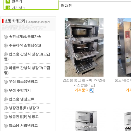
반죽기
9
총 23건
애견싱크
10
★전시제품/특별가★
주문제작 소형냉장고
업소용 간냉식 냉장고(고급
형)
라셀르 간냉식 냉장고(고급
형)
업소용 중고 린나이 150인용
중고 대성
우성 업소용냉장고
가스밥솥(3단)
가격문의
가
우성 주방기기
업소용 냉장고류
냉장전용(R) 냉장고
냉동전용(F) 냉장고
업소용 서랍냉장고