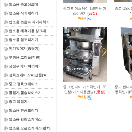
업소용 중고싱크대
중고 티에스케이 150인용 가
중고 GSK
업소용 식기세척기
스취반기
(품절)
￦0원
업소용 초음파 식기세척기
업소용 세척기용 싱크대
업소용 열조리기기
전기워머기(중탕기)
부침용 그리들(전판)
생선구이기(야끼바)
정육쇼케이스★[신품]★
중고 정육쇼케이스
중고 린나이 가스취반기 100
중고 린나이
인분(가스자동밥솥)
(품절)
동취반기(RR
골절기,햄슬라이스기
￦0원
중고 육절기
업소용 진공포장기
업소용 반찬쇼케이스
업소용 오픈쇼케이스(런치,