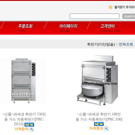
취반기(다단밥솥)
>
전체조회
<신품>파세코 취반기 150인
<신품>파세코 취반기 100인
용 가스 자동취반기[PRC-
용 가스 자동취반기[PRC-100]
D153]
가격문의
가격문의