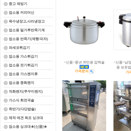
중고 제빙기
업소용 커피머신
육수냉장고,사리냉장고
업소용 밀가루반죽기계
업소용 반죽기(제빵/피자)
파세코튀김기
업소용 가스튀김기
<신품>풍년 30인용 압력솥
<신품>남양
업소용 전기튀김기
용 보온밥
가격문의
가
업소용 가스렌지류
업소용 중화렌지
직화렌지(쭈꾸미렌지)
가스식 회전국솥
취반기(다단밥솥)
제작 애견 욕조 싱크대
업소용 싱크대★[신품]★