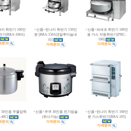
이 취반기 100인
<신품>린나이 취반기 150인
<신품>파세코 취반기 100인
기[RRA-100A]
분 [RRA-150A]/[알루미늄내
용 가스 자동취반기[PRC-
100]
피]
격문의
가격문의
가격문의
 50인용 주물압력
<신품>쿠쿠 30인용 전기밥솥
<신품>린나이 취반기 100인
-40C]
(취사가능)
분 가스취반기[RRA-105]
격문의
가격문의
가격문의