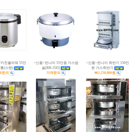
키친플라워 55인
<신품>린나이 55인용 가스밥
<신품>린나이 취반기 150인
통(스텐)
솥[RR-55D]
분 가스취반기
격문의
가격문의
￦2,250,000원