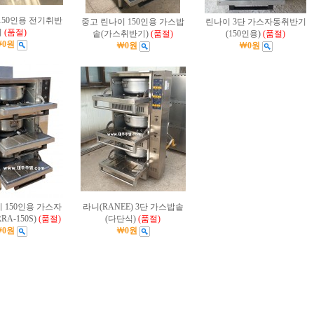
 150인용 전기취반
중고 린나이 150인용 가스밥
린나이 3단 가스자동취반기
기
(품절)
솥(가스취반기)
(품절)
(150인용)
(품절)
￦0원
￦0원
￦0원
 150인용 가스자
라니(RANEE) 3단 가스밥솥
A-150S)
(품절)
(다단식)
(품절)
￦0원
￦0원