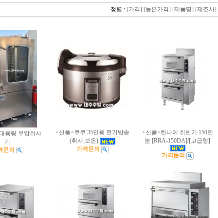
정렬 :
[가격]
[높은가격]
[제품명]
[제조사]
<신품>쿠쿠 35인용 전기밥솥
<신품>린나이 취반기 150인
 대용량 무압취사
(취사,보온)
분 [RRA-150DA]/[고급형]
기
가격문의
격문의
가격문의