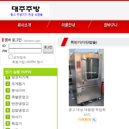
취반기(다단밥솥)
보안접속
회원가입
|
ID/PW 찾기
인기 상품 TOP10
양꼬치기계
1
조개찜기
2
분식다이
3
족발온장고
4
반찬냉장고
5
중고 대성 대용량 무압취
김밥냉장고
6
사기
믹서기
7
가격문의
튀김기
8