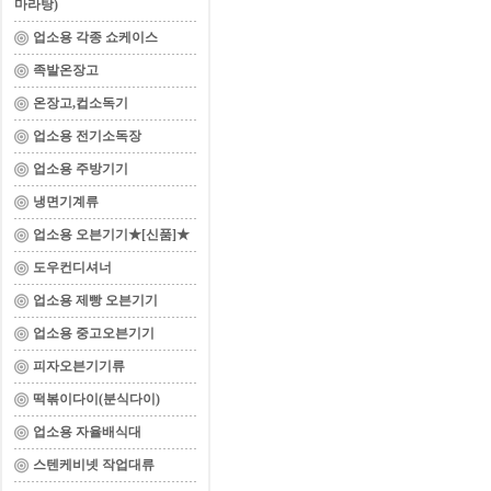
마라탕)
업소용 각종 쇼케이스
족발온장고
온장고,컵소독기
업소용 전기소독장
업소용 주방기기
냉면기계류
업소용 오븐기기★[신품]★
도우컨디셔너
업소용 제빵 오븐기기
업소용 중고오븐기기
피자오븐기기류
떡볶이다이(분식다이)
업소용 자율배식대
스텐케비넷 작업대류