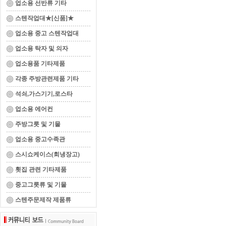
업소용 선반류 기타
스텐작업대★[신품]★
업소용 중고 스텐작업대
업소용 탁자 및 의자
업소용품 기타제품
각종 주방관련제품 기타
석쇠,가스기기,로스타
업소용 에어컨
주방그릇 및 기물
업소용 중고수족관
스시쇼케이스(회냉장고)
횟집 관련 기타제품
중고그릇류 및 기물
스텐주문제작 제품류