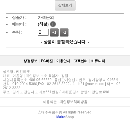
상세보기
상품가 :
가격문의
배송비 :
(착불)
!
수량 :
+1
-1
- 상품이 품절되었습니다. -
상점정보
PC버젼
이용안내
고객센터
커뮤니티
상호명 : 키친마켓
대표 : 이윤영 | 개인정보 보호 책임자 : 김철
사업자등록번호 :406-06-66589 | 통신판매업신고번호 : 경기광명 제 0465호
전화 : 010-2914-5380,FAX : 02-2612-3322 afresh21@naver.com | 팩스 : 02-
2612-3322
주소 : 경기도 광명시 오리로651번길 8 /(매장)경기 광명시 광명로 696
이용약관
|
개인정보처리방침
ⓒ대주종합주방 All rights reserved.
Make
Shop