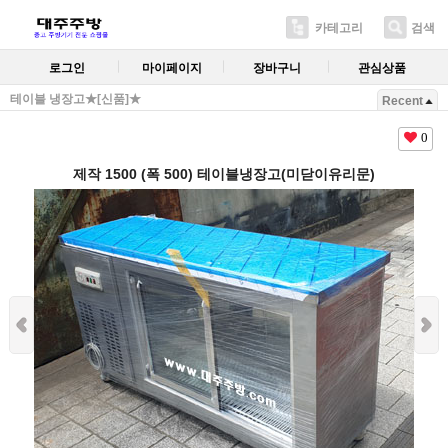
카테고리
검색
로그인
마이페이지
장바구니
관심상품
테이블 냉장고★[신품]★
Recent
0
제작 1500 (폭 500) 테이블냉장고(미닫이유리문)