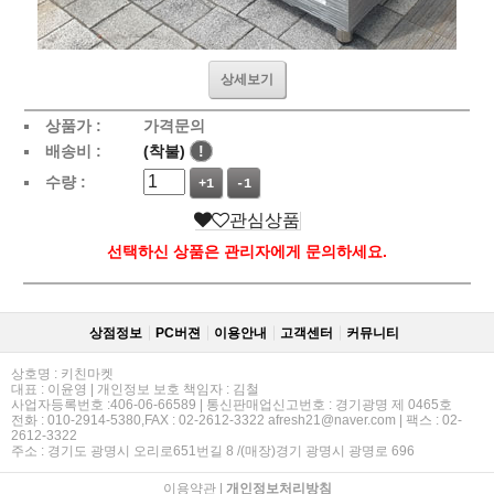
상세보기
상품가 :
가격문의
배송비 :
(착불)
!
수량 :
+1
-1
관심상품
선택하신 상품은 관리자에게 문의하세요.
상점정보
PC버젼
이용안내
고객센터
커뮤니티
상호명 : 키친마켓
대표 : 이윤영 | 개인정보 보호 책임자 : 김철
사업자등록번호 :406-06-66589 | 통신판매업신고번호 : 경기광명 제 0465호
전화 : 010-2914-5380,FAX : 02-2612-3322 afresh21@naver.com | 팩스 : 02-
2612-3322
주소 : 경기도 광명시 오리로651번길 8 /(매장)경기 광명시 광명로 696
이용약관
|
개인정보처리방침